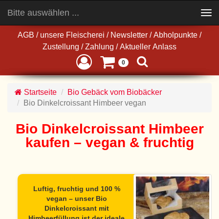
Bitte auswählen ...
Toggle
navigation
AGB
/
unsere Fleischerei
/
Newsletter
/
Abholpunkte
/
Zustellung
/
Zahlung
/
Aktueller Anlass
0
Startseite
Bio Gebäck vom Biobäcker
Bio Dinkelcroissant Himbeer vegan
Bio Dinkelcroissant Himbeer
kaufen – vegan & fruchtig
Luftig, fruchtig und 100 %
vegan – unser Bio
Dinkelcroissant mit
Himbeerfüllung ist der ideale