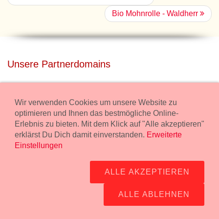
Bio Mohnrolle - Waldherr
Unsere Partnerdomains
privatdisco.com
Miete unser Haus bei Wiener Neustadt für Deine Party mit
Wir verwenden Cookies um unsere Website zu
Übernachtung.
optimieren und Ihnen das bestmögliche Online-
Erlebnis zu bieten. Mit dem Klick auf "Alle akzeptieren"
freilaender.at
erklärst Du Dich damit einverstanden.
Erweiterte
Kaufe Bio Fleisch in unserem Bio Onlineshop.
Einstellungen
Widerruf Bestellung
ALLE AKZEPTIEREN
Impressum:
Wurstmanufaktur Markus Kollecker GmbH,
Wienerstrasse 114, 2483 Ebreichsdorf -
GPS Koordinaten
-
ALLE ABLEHNEN
office@fleisch24.at