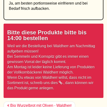
Ja, am besten portionsweise einfrieren und bei
Bedarf frisch aufbacken.
Bitte diese Produkte bitte bis
14:00 bestellen
Weil wir die Bestellung bei Waldherr am Nachmittag
aufgeben müssen!
Bei Semmeln und Kornspitz gibt es immer einen
gewissen Vorrat der täglich kommt.
Am Montag ist leider keine Lieferung von Produkten
der Vollkornbäckerei Waldherr möglich.
Wenn Du etwas von Waldherr willst, dass nicht im
Sortiment ist,
schreib uns dies
, dann können wir
das Produkt gerne anlegen.
Bio Wurzelbrot mit Oliven - Waldherr