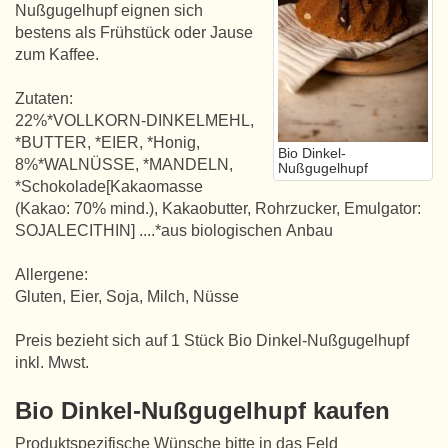
Nußgugelhupf eignen sich
bestens als Frühstück oder Jause
zum Kaffee.
Zutaten:
22%*VOLLKORN-DINKELMEHL,
*BUTTER, *EIER, *Honig,
Bio Dinkel-
8%*WALNÜSSE, *MANDELN,
Nußgugelhupf
*Schokolade[Kakaomasse
(Kakao: 70% mind.), Kakaobutter, Rohrzucker, Emulgator:
SOJALECITHIN] ....*aus biologischen Anbau
Allergene:
Gluten, Eier, Soja, Milch, Nüsse
Preis bezieht sich auf 1 Stück Bio Dinkel-Nußgugelhupf
inkl. Mwst.
Bio Dinkel-Nußgugelhupf kaufen
Produktspezifische Wünsche bitte in das Feld