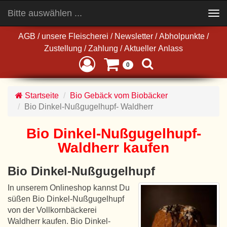
Bitte auswählen ...
Toggle
navigation
AGB
/
unsere Fleischerei
/
Newsletter
/
Abholpunkte
/
Zustellung
/
Zahlung
/
Aktueller Anlass
0
Startseite
Bio Gebäck vom Biobäcker
Bio Dinkel-Nußgugelhupf- Waldherr
Bio Dinkel-Nußgugelhupf-
Waldherr kaufen
Bio Dinkel-Nußgugelhupf
In unserem Onlineshop kannst Du
süßen Bio Dinkel-Nußgugelhupf
von der Vollkornbäckerei
Waldherr kaufen. Bio Dinkel-