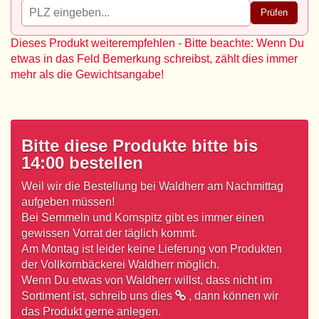
Prüfen
Dieses Produkt weiterempfehlen - Bitte beachte: Wenn Du
etwas in das Feld Bemerkung schreibst, zählt dies immer
mehr als die Gewichtsangabe!
Bitte diese Produkte bitte bis
14:00 bestellen
Weil wir die Bestellung bei Waldherr am Nachmittag
aufgeben müssen!
Bei Semmeln und Kornspitz gibt es immer einen
gewissen Vorrat der täglich kommt.
Am Montag ist leider keine Lieferung von Produkten
der Vollkornbäckerei Waldherr möglich.
Wenn Du etwas von Waldherr willst, dass nicht im
Sortiment ist,
schreib uns dies
, dann können wir
das Produkt gerne anlegen.