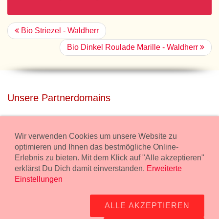
Bio Striezel - Waldherr
Bio Dinkel Roulade Marille - Waldherr
Unsere Partnerdomains
privatdisco.com
Miete unser Haus bei Wiener Neustadt für Deine Party mit
Wir verwenden Cookies um unsere Website zu
Übernachtung.
optimieren und Ihnen das bestmögliche Online-
Erlebnis zu bieten. Mit dem Klick auf "Alle akzeptieren"
freilaender.at
erklärst Du Dich damit einverstanden.
Erweiterte
Kaufe Bio Fleisch in unserem Bio Onlineshop.
Einstellungen
Widerruf Bestellung
ALLE AKZEPTIEREN
Impressum:
Wurstmanufaktur Markus Kollecker GmbH,