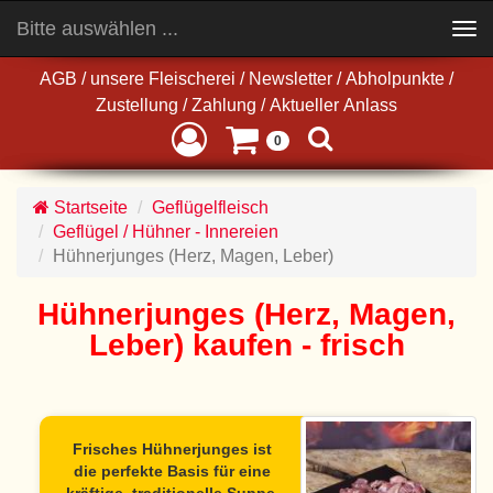
Bitte auswählen ...
Toggle
navigation
AGB
/
unsere Fleischerei
/
Newsletter
/
Abholpunkte
/
Zustellung
/
Zahlung
/
Aktueller Anlass
0
Startseite
Geflügelfleisch
Geflügel / Hühner - Innereien
Hühnerjunges (Herz, Magen, Leber)
Hühnerjunges (Herz, Magen,
Leber) kaufen - frisch
Frisches Hühnerjunges ist
die perfekte Basis für eine