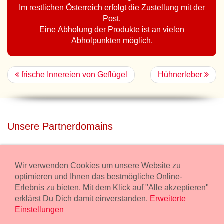
Im restlichen Österreich erfolgt die Zustellung mit der
Post.
Eine Abholung der Produkte ist an vielen
Abholpunkten möglich.
frische Innereien von Geflügel
Hühnerleber
Unsere Partnerdomains
privatdisco.com
Miete unser Haus bei Wiener Neustadt für Deine Party mit
Wir verwenden Cookies um unsere Website zu
Übernachtung.
optimieren und Ihnen das bestmögliche Online-
Erlebnis zu bieten. Mit dem Klick auf "Alle akzeptieren"
freilaender.at
erklärst Du Dich damit einverstanden.
Erweiterte
Kaufe Bio Fleisch in unserem Bio Onlineshop.
Einstellungen
Widerruf Bestellung