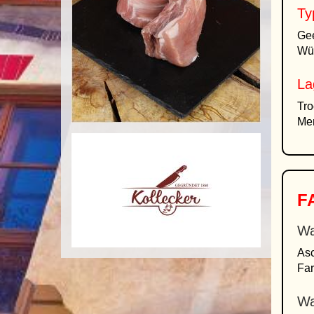
Ty
Gee
Wü
La
Tro
Men
FA
Wa
Asc
Far
Wa