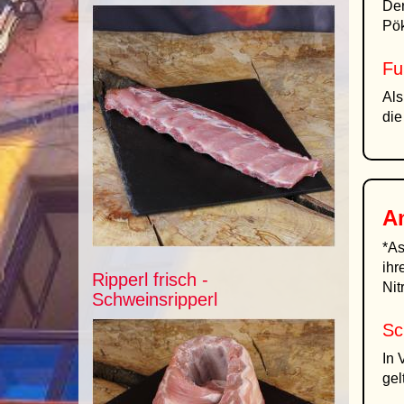
Der
Pök
Fu
Als
die
A
*As
ihr
Ripperl frisch -
Nit
Schweinsripperl
Sc
In 
gel