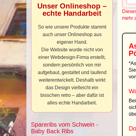
Unser Onlineshop –
Dieses
echte Handarbeit
mehr 
So wie unsere Produkte stammt
auch unser Onlineshop aus
eigener Hand.
A
Die Website wurde nicht von
P
einer Webdesign-Firma erstellt,
*As
sondern persönlich von mir
Sie
aufgebaut, gestaltet und laufend
von
weiterentwickelt. Deshalb wirkt
das Design vielleicht ein
Wa
bisschen retro – aber dafür ist
Bei
alles echte Handarbeit.
sic
übe
Spareribs vom Schwein -
Do
Baby Back Ribs