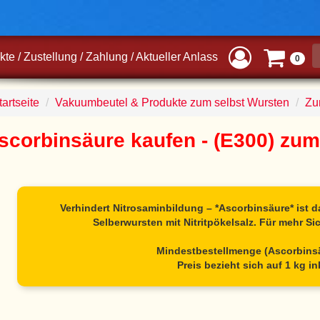
kte
/
Zustellung
/
Zahlung
/
Aktueller Anlass
0
artseite
Vakuumbeutel & Produkte zum selbst Wursten
Zu
scorbinsäure kaufen - (E300) zum
Verhindert Nitrosaminbildung – *Ascorbinsäure* ist d
Selberwursten mit Nitritpökelsalz. Für mehr Si
Mindestbestellmenge (Ascorbinsä
Preis bezieht sich auf 1 kg in