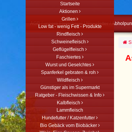
Startseite
Aktionen
Grillen
AGB
/
unsere Fleischerei
/
Newsletter
/
Abholpun
Low fat - wenig Fett - Produkte
Rindfleisch
Schweinefleisch
St
Geflügelfleisch
A
Faschiertes
Wurst und Geselchtes
Spanferkel gebraten & roh
Wildfleisch
Günstiger als im Supermarkt
Ratgeber - Fleischwissen & Info
Kalbfleisch
Lammfleisch
Hundefutter / Katzenfutter
Bio Gebäck vom Biobäcker