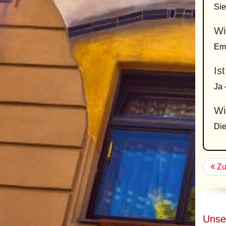
Sie
Wi
Emp
Is
Ja 
Wi
Die
Zu
Unse