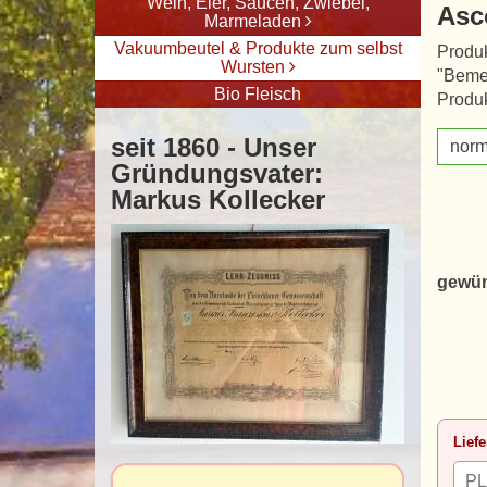
Wein, Eier, Saucen, Zwiebel,
Asc
Marmeladen
Vakuumbeutel & Produkte zum selbst
Produk
Wursten
"Beme
Bio Fleisch
Produk
seit 1860 - Unser
norm
Gründungsvater:
Markus Kollecker
gewün
Liefe