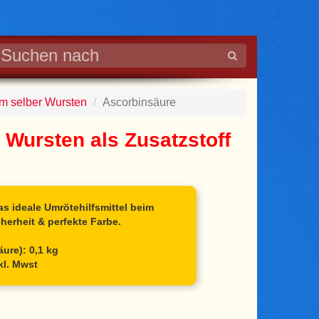
m selber Wursten
Ascorbinsäure
 Wursten als Zusatzstoff
as ideale Umrötehilfsmittel beim
cherheit & perfekte Farbe.
ure): 0,1 kg
kl. Mwst