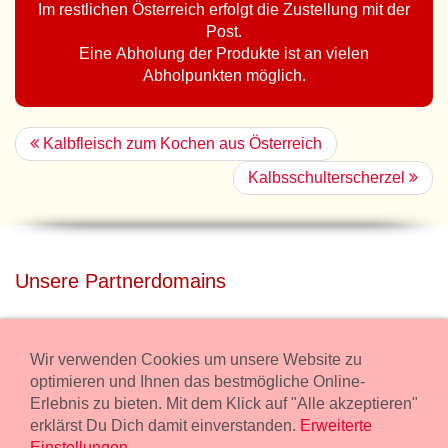
Im restlichen Österreich erfolgt die Zustellung mit der
Post.
Eine Abholung der Produkte ist an vielen
Abholpunkten möglich.
Kalbfleisch zum Kochen aus Österreich
Kalbsschulterscherzel
Unsere Partnerdomains
privatdisco.com
Miete unser Haus bei Wiener Neustadt für Deine Party mit
Wir verwenden Cookies um unsere Website zu
Übernachtung.
optimieren und Ihnen das bestmögliche Online-
Erlebnis zu bieten. Mit dem Klick auf "Alle akzeptieren"
freilaender.at
erklärst Du Dich damit einverstanden.
Erweiterte
Kaufe Bio Fleisch in unserem Bio Onlineshop.
Einstellungen