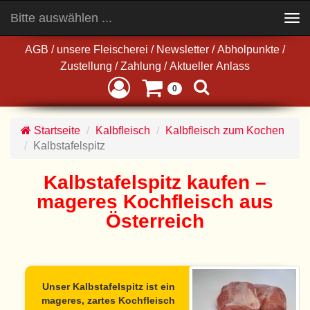
Bitte auswählen ...
Toggle
navigation
AGB
/
unsere Fleischerei
/
Newsletter
/
Abholpunkte
/
Zustellung
/
Zahlung
/
Aktueller Anlass
0
Startseite
Kalbfleisch
Kalbfleisch zum Kochen
Kalbstafelspitz
Kalbstafelspitz kaufen –
mageres Kochfleisch aus
Österreich
Unser
Kalbstafelspitz
ist ein
mageres, zartes Kochfleisch